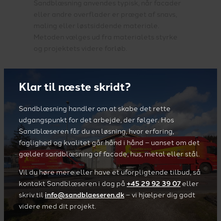
Sandblæsning anvendes typisk, når facader
eller andre overflader er præget af snavs,
maling eller løstsiddende materiale.
Metoden vælges ud fra materialets styrke
og projektets videre forløb.
Klar til næste skridt?
Sandblæsning handler om at skabe det rette
udgangspunkt for det arbejde, der følger. Hos
Sandblæseren får du en løsning, hvor erfaring,
faglighed og kvalitet går hånd i hånd – uanset om det
gælder sandblæsning af facade, hus, metal eller stål.
Vil du høre mere eller have et uforpligtende tilbud, så
kontakt Sandblæseren i dag på
+45 29 92 39 07
eller
skriv til
info@sandblaeseren.dk
– vi hjælper dig godt
videre med dit projekt.