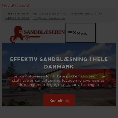
Hop til indhold
(+45) 29 92 39 07
Hjerupvej 15, 5560 Årup
info@sandblaeseren.dk
(+45) 29 92 39 07
info@sandblaeseren.dk
Menu
EFFEKTIV SANDBLÆSNING I HELE
DANMARK
Hos Sandblæseren får du hele pakken. Om bygningen
skal have en sandblæsning, facaden renoveres eller
du mangler en dygtig murer, har vi løsningen.
Kontakt os