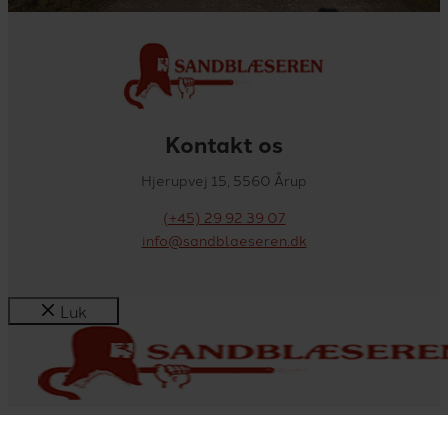
Kontakt os
Hjerupvej 15, 5560 Årup
(+45) 29 92 39 07
info@sandblaeseren.dk
Luk